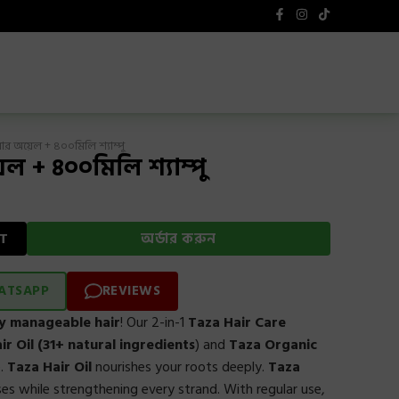
F
I
T
a
n
i
c
s
k
e
t
t
b
a
o
o
g
k
o
r
k
a
-
m
f
ার অয়েল + ৪০০মিলি শ্যাম্পু
 + ৪০০মিলি শ্যাম্পু
t
T
অর্ডার করুন
ATSAPP
REVIEWS
.
ly manageable hair
! Our 2-in-1
Taza Hair Care
ir Oil (31+ natural ingredients
) and
Taza Organic
e.
Taza Hair Oil
nourishes your roots deeply.
Taza
es while strengthening every strand. With regular use,