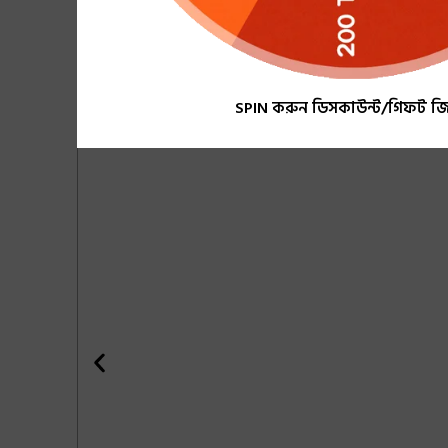
SPIN করুন ডিসকাউন্ট/গিফট জি