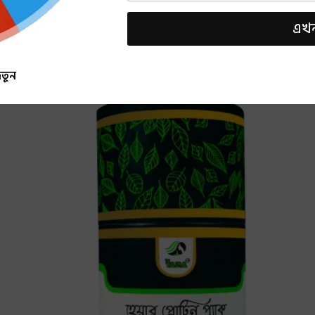
*
মো
এখন
বা
ই
ল
তুন