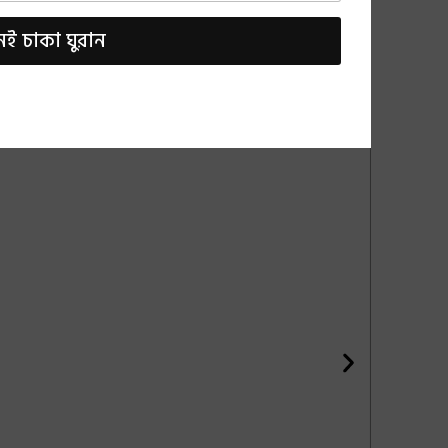
ই চাকা ঘুরান