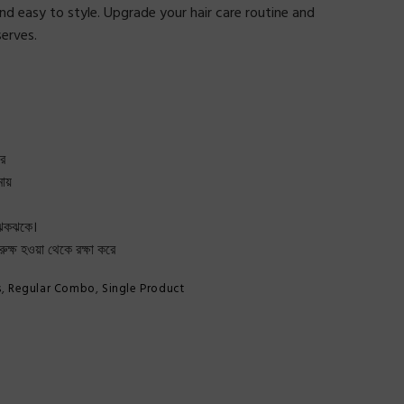
and easy to style. Upgrade your hair care routine and
serves.
রে
মায়
ল ঝকঝকে।
রুক্ষ হওয়া থেকে রক্ষা করে
s
,
Regular Combo
,
Single Product