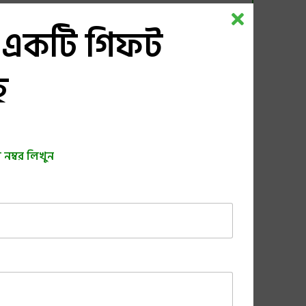
 একটি গিফট
ে
-20%
নম্বর লিখুন