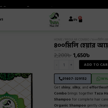
0
Cart
WS
0
৳
HOME
/
REGULAR COMBO
/ ৪০০মিলি হেয়
৪০০মিলি হেয়ার অয়েল
Original
Curren
2,200
৳
1,650
৳
৪০০মিলি
price
price
ADD TO CAR
-
+
হেয়ার
অয়েল
was:
is:
+
01607-329152
WH
৪০০মিলি
2,200৳ .
1,650৳ 
শ্যাম্পু
Get
shiny
,
silky
, and
effortless
quantity
Combo
brings together
Taza Ha
Shampoo
for complete hair car
Organic Shampoo
gently cleans