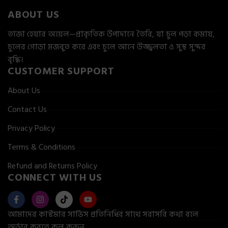
l
p
ABOUT US
p
r
r
i
তাজা হেয়ার অয়েল—প্রাকৃতিক উপাদানে তৈরি, যা চুল পড়া কমায়,
i
c
চুলের গোড়া মজবুত করে এবং চুলে আনে উজ্জ্বলতা ও সুস্থ সুন্দর
c
e
বৃদ্ধি।
e
i
CUSTOMER SUPPORT
w
s
a
:
About Us
s
4
:
5
Contact Us
5
0
Privacy Policy
5
৳
0
Terms & Conditions
৳
.
Refund and Returns Policy
CONNECT WITH US
.
F
I
T
Y
a
n
i
o
c
s
k
u
আমাদের কাস্টমার সার্ভিস প্রতিনিধির সাথে সরাসরি কথা বলে
e
t
t
t
অর্ডার করতে কল করুন
b
a
o
u