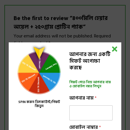
Be the first to review “৪০০মিলি হেয়ার
অয়েল + ২৫০গ্রাম প্রোটিন প্যাক”
Your email address will not be published.
Required
fields are marked
*
Your rating
*
আপনার জন্য একটি
গিফট অপেক্ষা
করছে
Your review
*
গিফট পেতে নিচে আপনার নাম
ও মোবাইল নম্বর লিখুন
আপনার নাম
*
SPIN করুন ডিসকাউন্ট/গিফট
জিতুন
Name
*
আ
মোবাইল নাম্বার
*