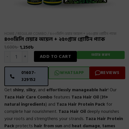
HOME
/
REGULAR COMBO
/ ৪০০মিলি হেয়ার অয়েল + ২৫০গ্রাম প্রোটিন প্যাক
৪০০মিলি হেয়ার অয়েল + ২৫০গ্রাম প্রোটিন প্যাক
Original
Current
1,600
৳
1,250
৳
৪০০মিলি
price
price
অর্ডার করুন
ADD TO CART
-
+
হেয়ার
was:
is:
অয়েল
1,600৳ .
1,250৳ .
+
01607-
WHATSAPP
REVIEWS
২৫০গ্রাম
329152
প্রোটিন
প্যাক
Get
shiny
,
silky
, and
effortlessly manageable hair
! Our
quantity
Taza Hair Care Combo
features
Taza Hair Oil
(
31+
natural ingredients
) and
Taza Hair Protein Pack
for
complete hair nourishment.
Taza Hair Oil
deeply nourishes
your roots and strengthens your strands.
Taza Hair Protein
Pack
protects
hair from sun
and
heat damage
,
tames